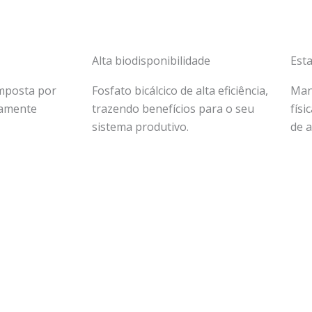
Alta biodisponibilidade
Esta
mposta por
Fosfato bicálcico de alta eficiência,
Man
samente
trazendo benefícios para o seu
físi
sistema produtivo.
de 