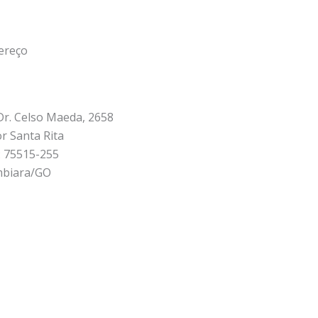
ereço
Dr. Celso Maeda, 2658
r Santa Rita
: 75515-255
mbiara/GO