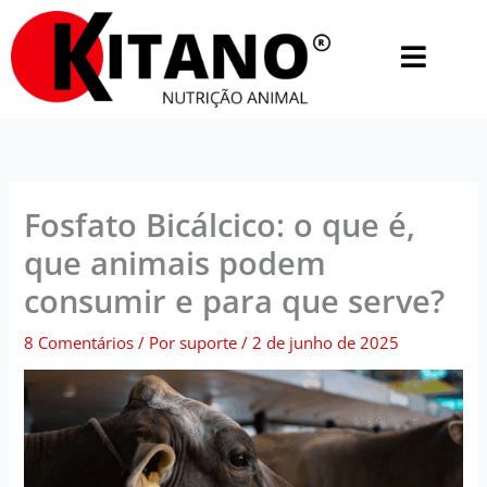
Ir
para
o
conteúdo
Fosfato Bicálcico: o que é,
que animais podem
consumir e para que serve?
8 Comentários
/ Por
suporte
/
2 de junho de 2025