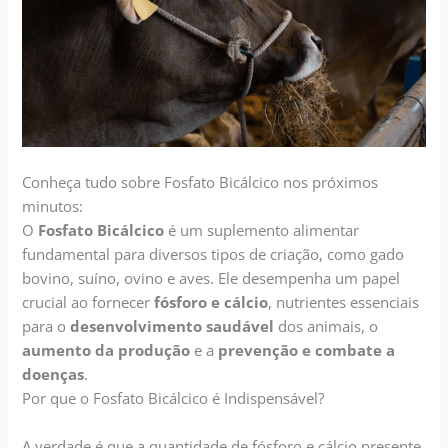
Conheça tudo sobre Fosfato Bicálcico nos próximos
minutos:
O
Fosfato Bicálcico
é um suplemento alimentar
fundamental para diversos tipos de criação, como gado
bovino, suíno, ovino e aves. Ele desempenha um papel
crucial ao fornecer
fósforo e cálcio
, nutrientes essenciais
para o
desenvolvimento saudável
dos animais, o
aumento da produção
e a
prevenção e combate a
doenças
.
Por que o Fosfato Bicálcico é Indispensável?
A verdade é que a quantidade de fósforo e cálcio presente