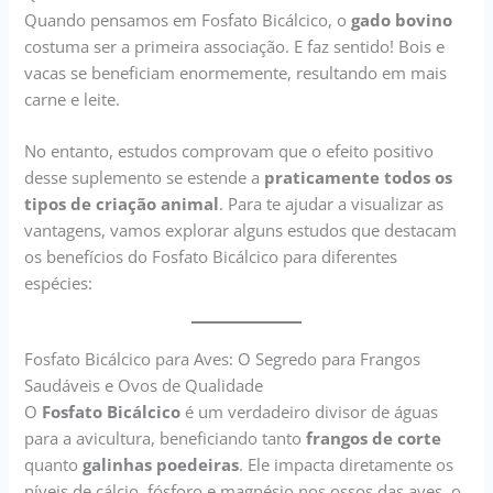
Quando pensamos em Fosfato Bicálcico, o
gado bovino
costuma ser a primeira associação. E faz sentido! Bois e
vacas se beneficiam enormemente, resultando em mais
carne e leite.
No entanto, estudos comprovam que o efeito positivo
desse suplemento se estende a
praticamente todos os
tipos de criação animal
. Para te ajudar a visualizar as
vantagens, vamos explorar alguns estudos que destacam
os benefícios do Fosfato Bicálcico para diferentes
espécies:
Fosfato Bicálcico para Aves: O Segredo para Frangos
Saudáveis e Ovos de Qualidade
O
Fosfato Bicálcico
é um verdadeiro divisor de águas
para a avicultura, beneficiando tanto
frangos de corte
quanto
galinhas poedeiras
. Ele impacta diretamente os
níveis de cálcio, fósforo e magnésio nos ossos das aves, o